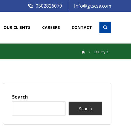
0502826079
Info@gtscsa.com
OUR CLIENTS
CAREERS
CONTACT
Life Style
Search
Search