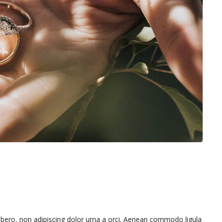
libero, non adipiscing dolor urna a orci. Aenean commodo ligula