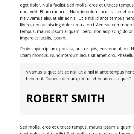
eget dolor. Nulla facilisi. Sed mollis, eros et ultrices temp
non, velit. Etiam rhoncus. Nunc interdum lacus sit amet orci
nisiVivamus aliquet elit ac nisl. Ut a nisl id ante tempus h
libero, non adipiscing dolor urna a orci. Aenean commodo ligu
tempus, mauris ipsum aliquam libero, non adipiscing dolor u
imperdiet iaculis, ipsum.
Proin sapien ipsum, porta a, auctor quis, euismod ut, mi. Nul
Etiam rhoncus. Nunc interdum lacus sit amet orci. Phasellus 
Vivamus aliquet elit ac nisl. Ut a nisl id ante tempus he
hendrerit. Donec interdum, metus et hendrerit aliquet”
ROBERT SMITH
Sed mollis, eros et ultrices tempus, mauris ipsum aliquam 
eget dolor. Nulla facilisi. Sed mollis, eros et ultrices temp