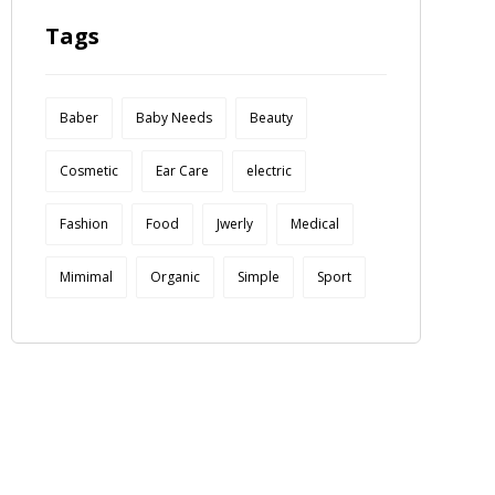
Tags
Baber
Baby Needs
Beauty
Cosmetic
Ear Care
electric
Fashion
Food
Jwerly
Medical
Mimimal
Organic
Simple
Sport